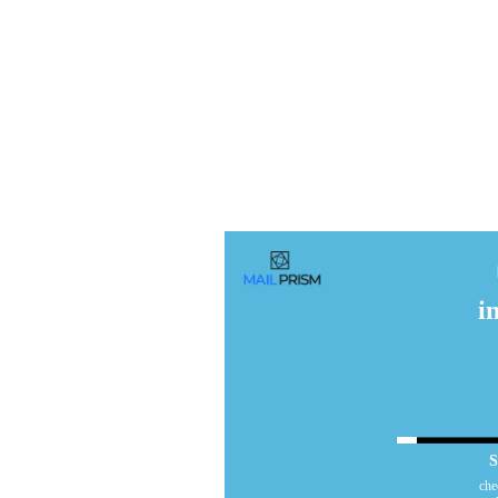
i
S
che